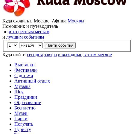
Куда сходить в Москве. Афиша
Москвы
Помощник и путеводитель
по
интересным местам
и
лучшим событиям
Куда пойти
сегодня
завтра
в выходные
в этом месяце
Выставки
Фестивали
С детьми
Активный отдых
Музыка
Шоу
Праздники
Образование
Бесплатно
Музеи
Парки
Погулять
Туристу