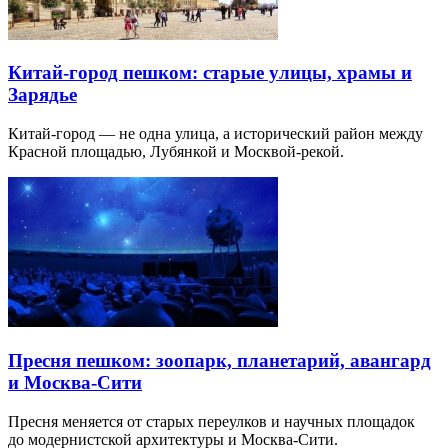
Китай-город пешком: старые улицы, храмы и
Зарядье
Китай-город — не одна улица, а исторический район между
Красной площадью, Лубянкой и Москвой-рекой.
Пресня пешком: зоопарк, планетарий, авангард
и Москва-Сити
Пресня меняется от старых переулков и научных площадок
до модернистской архитектуры и Москва-Сити.