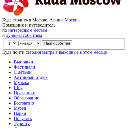
Куда сходить в Москве. Афиша
Москвы
Помощник и путеводитель
по
интересным местам
и
лучшим событиям
Куда пойти
сегодня
завтра
в выходные
в этом месяце
Выставки
Фестивали
С детьми
Активный отдых
Музыка
Шоу
Праздники
Образование
Бесплатно
Музеи
Парки
Погулять
Туристу