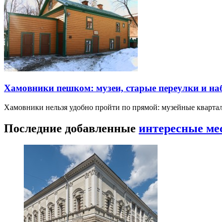
Хамовники пешком: музеи, старые переулки и н
Хамовники нельзя удобно пройти по прямой: музейные кварта
Последние добавленные
интересные ме