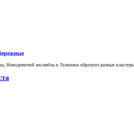
абережные
лы, Новодевичий ансамбль и Лужники образуют разные кластеры
ста