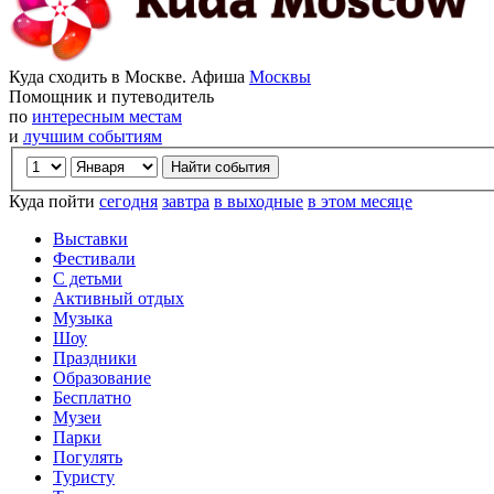
Куда сходить в Москве. Афиша
Москвы
Помощник и путеводитель
по
интересным местам
и
лучшим событиям
Куда пойти
сегодня
завтра
в выходные
в этом месяце
Выставки
Фестивали
С детьми
Активный отдых
Музыка
Шоу
Праздники
Образование
Бесплатно
Музеи
Парки
Погулять
Туристу