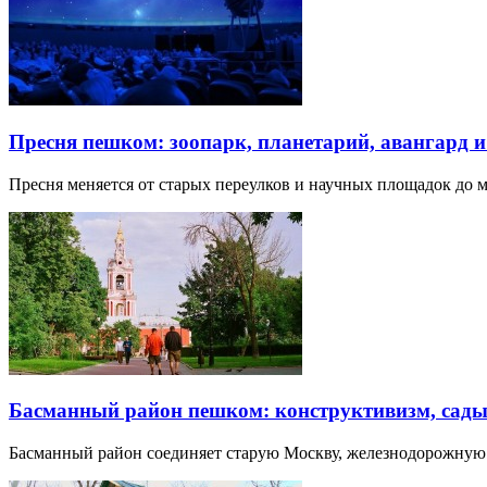
Пресня пешком: зоопарк, планетарий, авангард 
Пресня меняется от старых переулков и научных площадок до 
Басманный район пешком: конструктивизм, сады
Басманный район соединяет старую Москву, железнодорожную