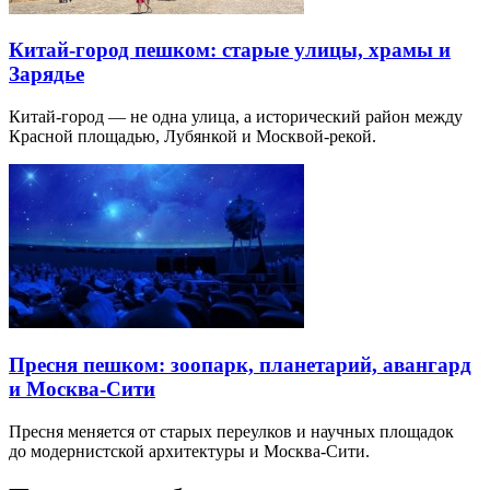
Китай-город пешком: старые улицы, храмы и
Зарядье
Китай-город — не одна улица, а исторический район между
Красной площадью, Лубянкой и Москвой-рекой.
Пресня пешком: зоопарк, планетарий, авангард
и Москва-Сити
Пресня меняется от старых переулков и научных площадок
до модернистской архитектуры и Москва-Сити.