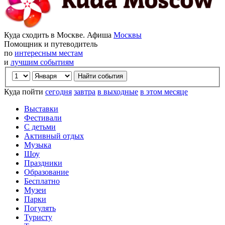
Куда сходить в Москве. Афиша
Москвы
Помощник и путеводитель
по
интересным местам
и
лучшим событиям
Куда пойти
сегодня
завтра
в выходные
в этом месяце
Выставки
Фестивали
С детьми
Активный отдых
Музыка
Шоу
Праздники
Образование
Бесплатно
Музеи
Парки
Погулять
Туристу