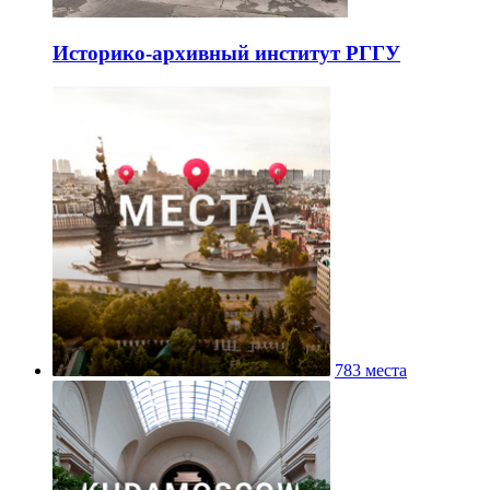
Историко-архивный институт РГГУ
783 места