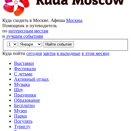
Куда сходить в Москве. Афиша
Москвы
Помощник и путеводитель
по
интересным местам
и
лучшим событиям
Куда пойти
сегодня
завтра
в выходные
в этом месяце
Выставки
Фестивали
С детьми
Активный отдых
Музыка
Шоу
Праздники
Образование
Бесплатно
Музеи
Парки
Погулять
Туристу