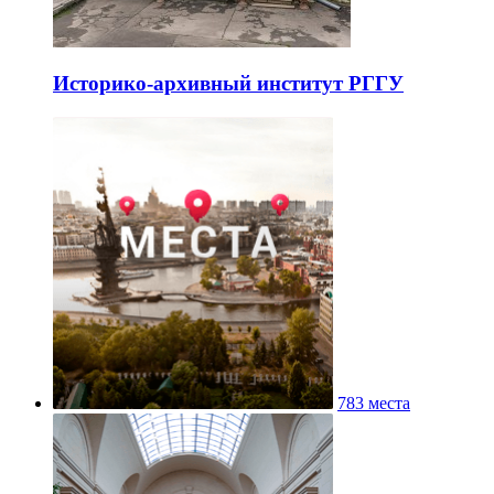
Историко-архивный институт РГГУ
783 места