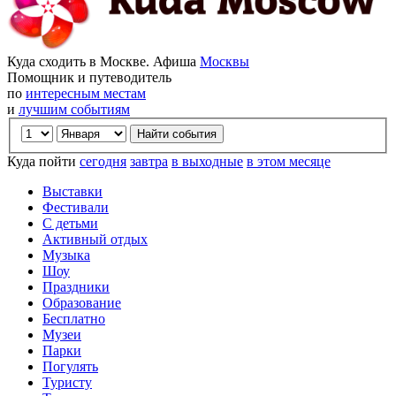
Куда сходить в Москве. Афиша
Москвы
Помощник и путеводитель
по
интересным местам
и
лучшим событиям
Куда пойти
сегодня
завтра
в выходные
в этом месяце
Выставки
Фестивали
С детьми
Активный отдых
Музыка
Шоу
Праздники
Образование
Бесплатно
Музеи
Парки
Погулять
Туристу