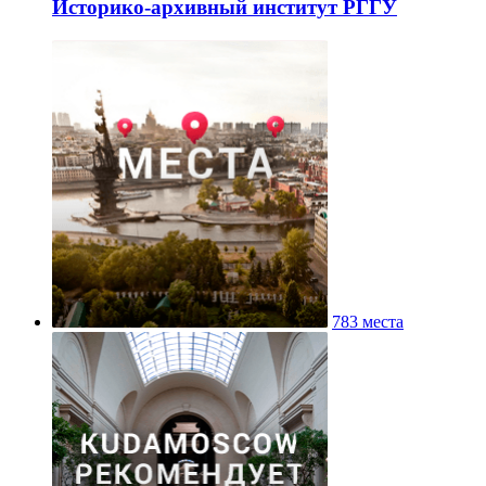
Историко-архивный институт РГГУ
783 места