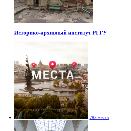
Историко-архивный институт РГГУ
783 места