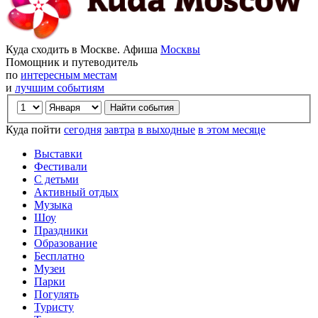
Куда сходить в Москве. Афиша
Москвы
Помощник и путеводитель
по
интересным местам
и
лучшим событиям
Куда пойти
сегодня
завтра
в выходные
в этом месяце
Выставки
Фестивали
С детьми
Активный отдых
Музыка
Шоу
Праздники
Образование
Бесплатно
Музеи
Парки
Погулять
Туристу