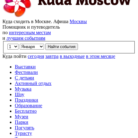
Куда сходить в Москве. Афиша
Москвы
Помощник и путеводитель
по
интересным местам
и
лучшим событиям
Куда пойти
сегодня
завтра
в выходные
в этом месяце
Выставки
Фестивали
С детьми
Активный отдых
Музыка
Шоу
Праздники
Образование
Бесплатно
Музеи
Парки
Погулять
Туристу