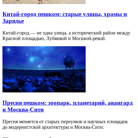
Китай-город пешком: старые улицы, храмы и
Зарядье
Китай-город — не одна улица, а исторический район между
Красной площадью, Лубянкой и Москвой-рекой.
Пресня пешком: зоопарк, планетарий, авангард
и Москва-Сити
Пресня меняется от старых переулков и научных площадок
до модернистской архитектуры и Москва-Сити.