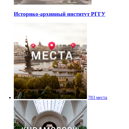
Историко-архивный институт РГГУ
783 места