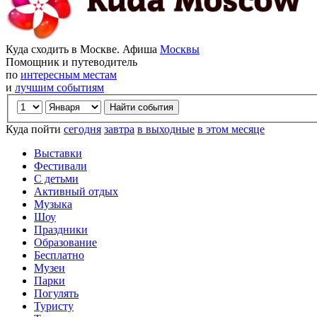
Куда сходить в Москве. Афиша
Москвы
Помощник и путеводитель
по
интересным местам
и
лучшим событиям
Куда пойти
сегодня
завтра
в выходные
в этом месяце
Выставки
Фестивали
С детьми
Активный отдых
Музыка
Шоу
Праздники
Образование
Бесплатно
Музеи
Парки
Погулять
Туристу