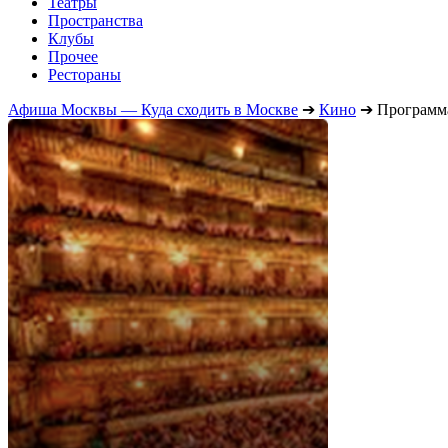
Театры
Пространства
Клубы
Прочее
Рестораны
Афиша Москвы — Куда сходить в Москве
➔
Кино
➔
Программа