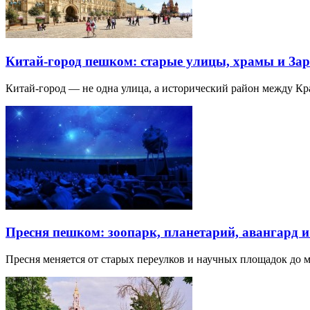
Китай-город пешком: старые улицы, храмы и Зар
Китай-город — не одна улица, а исторический район между К
Пресня пешком: зоопарк, планетарий, авангард 
Пресня меняется от старых переулков и научных площадок до 