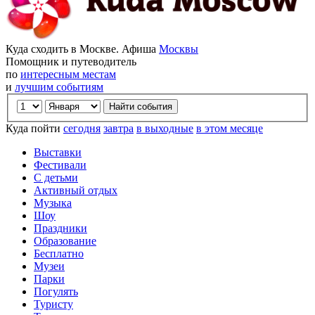
Куда сходить в Москве. Афиша
Москвы
Помощник и путеводитель
по
интересным местам
и
лучшим событиям
Куда пойти
сегодня
завтра
в выходные
в этом месяце
Выставки
Фестивали
С детьми
Активный отдых
Музыка
Шоу
Праздники
Образование
Бесплатно
Музеи
Парки
Погулять
Туристу