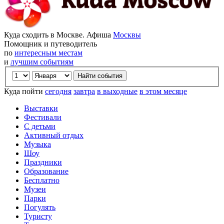
Куда сходить в Москве. Афиша
Москвы
Помощник и путеводитель
по
интересным местам
и
лучшим событиям
Куда пойти
сегодня
завтра
в выходные
в этом месяце
Выставки
Фестивали
С детьми
Активный отдых
Музыка
Шоу
Праздники
Образование
Бесплатно
Музеи
Парки
Погулять
Туристу