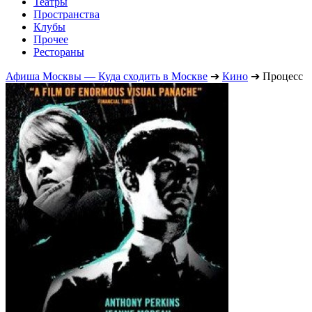
Театры
Пространства
Клубы
Прочее
Рестораны
Афиша Москвы — Куда сходить в Москве
➔
Кино
➔
Процесс