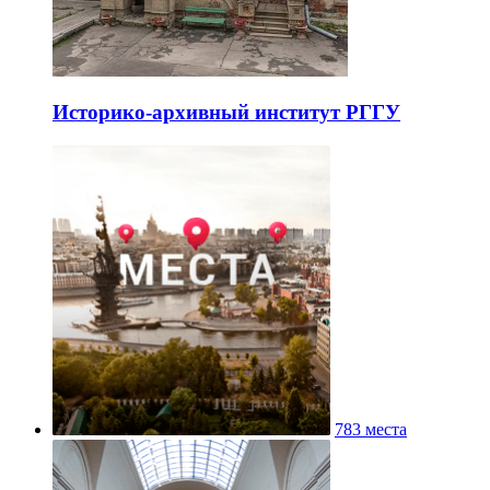
Историко-архивный институт РГГУ
783 места