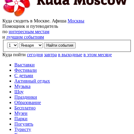
Куда сходить в Москве. Афиша
Москвы
Помощник и путеводитель
по
интересным местам
и
лучшим событиям
Куда пойти
сегодня
завтра
в выходные
в этом месяце
Выставки
Фестивали
С детьми
Активный отдых
Музыка
Шоу
Праздники
Образование
Бесплатно
Музеи
Парки
Погулять
Туристу