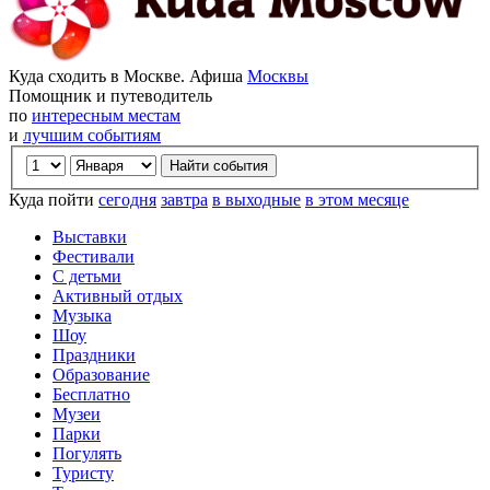
Куда сходить в Москве. Афиша
Москвы
Помощник и путеводитель
по
интересным местам
и
лучшим событиям
Куда пойти
сегодня
завтра
в выходные
в этом месяце
Выставки
Фестивали
С детьми
Активный отдых
Музыка
Шоу
Праздники
Образование
Бесплатно
Музеи
Парки
Погулять
Туристу