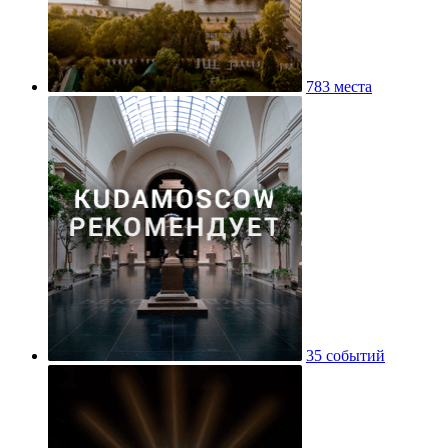
783 места
35 событий