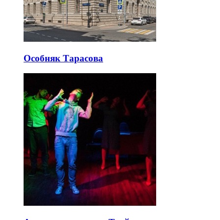
Особняк Тарасова