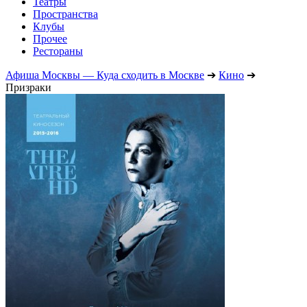
Театры
Пространства
Клубы
Прочее
Рестораны
Афиша Москвы — Куда сходить в Москве
➔
Кино
➔
Призраки