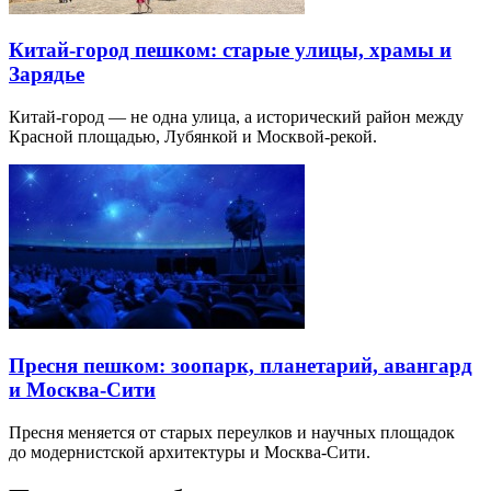
Китай-город пешком: старые улицы, храмы и
Зарядье
Китай-город — не одна улица, а исторический район между
Красной площадью, Лубянкой и Москвой-рекой.
Пресня пешком: зоопарк, планетарий, авангард
и Москва-Сити
Пресня меняется от старых переулков и научных площадок
до модернистской архитектуры и Москва-Сити.