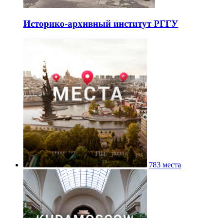
Историко-архивный институт РГГУ
783 места