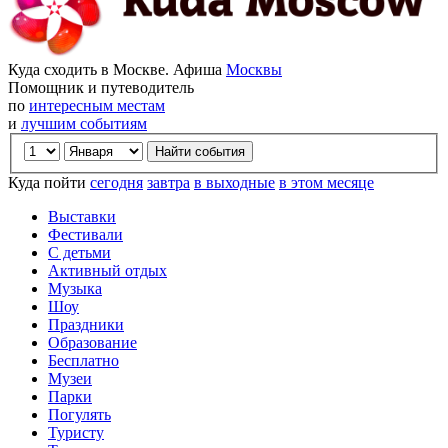
Куда сходить в Москве. Афиша
Москвы
Помощник и путеводитель
по
интересным местам
и
лучшим событиям
Куда пойти
сегодня
завтра
в выходные
в этом месяце
Выставки
Фестивали
С детьми
Активный отдых
Музыка
Шоу
Праздники
Образование
Бесплатно
Музеи
Парки
Погулять
Туристу