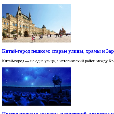
Китай-город пешком: старые улицы, храмы и Зар
Китай-город — не одна улица, а исторический район между К
Пресня пешком: зоопарк, планетарий, авангард 