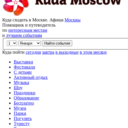
Куда сходить в Москве. Афиша
Москвы
Помощник и путеводитель
по
интересным местам
и
лучшим событиям
Куда пойти
сегодня
завтра
в выходные
в этом месяце
Выставки
Фестивали
С детьми
Активный отдых
Музыка
Шоу
Праздники
Образование
Бесплатно
Музеи
Парки
Погулять
Туристу