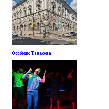
Особняк Тарасова