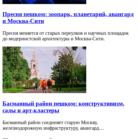
Пресня пешком: зоопарк, планетарий, авангард
и Москва-Сити
Пресня меняется от старых переулков и научных площадок
до модернистской архитектуры и Москва-Сити.
Басманный район пешком: конструктивизм,
сады и арт-кластеры
Басманный район соединяет старую Москву,
железнодорожную инфраструктуру, авангард…