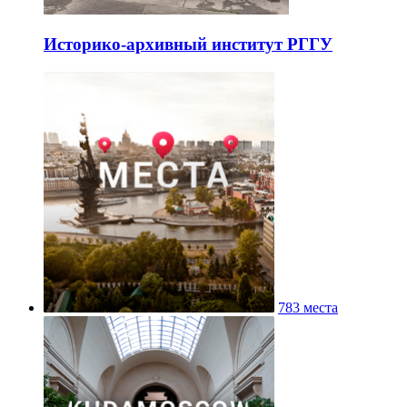
Историко-архивный институт РГГУ
783 места