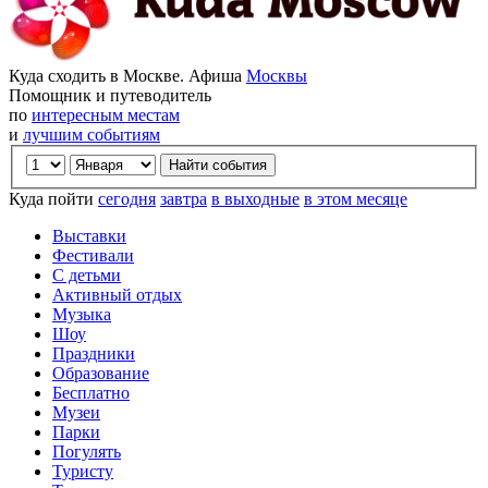
Куда сходить в Москве. Афиша
Москвы
Помощник и путеводитель
по
интересным местам
и
лучшим событиям
Куда пойти
сегодня
завтра
в выходные
в этом месяце
Выставки
Фестивали
С детьми
Активный отдых
Музыка
Шоу
Праздники
Образование
Бесплатно
Музеи
Парки
Погулять
Туристу