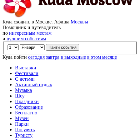
Куда сходить в Москве. Афиша
Москвы
Помощник и путеводитель
по
интересным местам
и
лучшим событиям
Куда пойти
сегодня
завтра
в выходные
в этом месяце
Выставки
Фестивали
С детьми
Активный отдых
Музыка
Шоу
Праздники
Образование
Бесплатно
Музеи
Парки
Погулять
Туристу