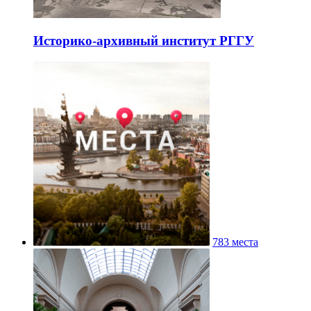
Историко-архивный институт РГГУ
783 места