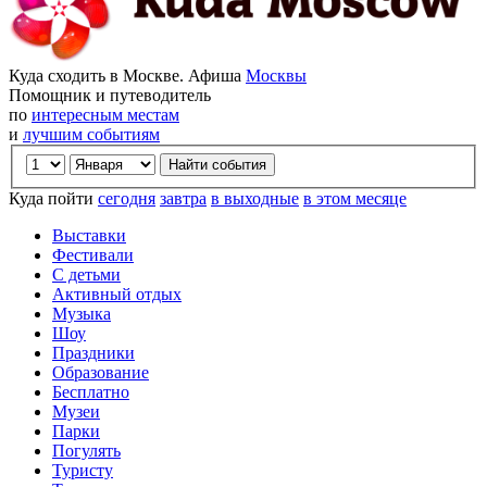
Куда сходить в Москве. Афиша
Москвы
Помощник и путеводитель
по
интересным местам
и
лучшим событиям
Куда пойти
сегодня
завтра
в выходные
в этом месяце
Выставки
Фестивали
С детьми
Активный отдых
Музыка
Шоу
Праздники
Образование
Бесплатно
Музеи
Парки
Погулять
Туристу