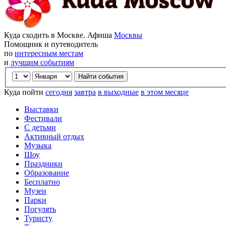
Куда сходить в Москве. Афиша
Москвы
Помощник и путеводитель
по
интересным местам
и
лучшим событиям
Куда пойти
сегодня
завтра
в выходные
в этом месяце
Выставки
Фестивали
С детьми
Активный отдых
Музыка
Шоу
Праздники
Образование
Бесплатно
Музеи
Парки
Погулять
Туристу