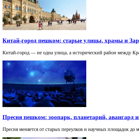
Китай-город пешком: старые улицы, храмы и Зар
Китай-город — не одна улица, а исторический район между К
Пресня пешком: зоопарк, планетарий, авангард 
Пресня меняется от старых переулков и научных площадок до 