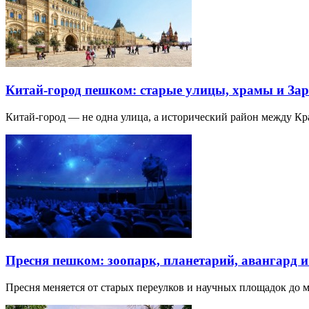
Китай-город пешком: старые улицы, храмы и Зар
Китай-город — не одна улица, а исторический район между К
Пресня пешком: зоопарк, планетарий, авангард 
Пресня меняется от старых переулков и научных площадок до 