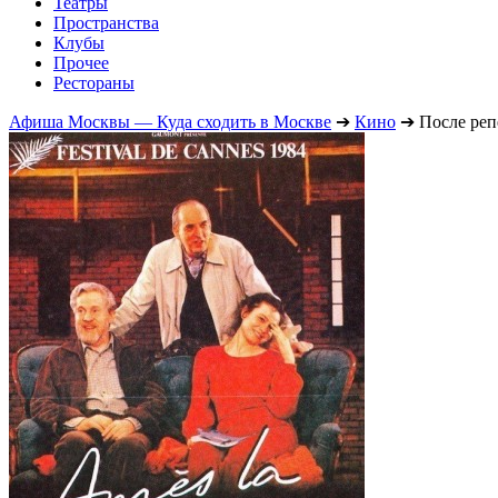
Театры
Пространства
Клубы
Прочее
Рестораны
Афиша Москвы — Куда сходить в Москве
➔
Кино
➔
После ре