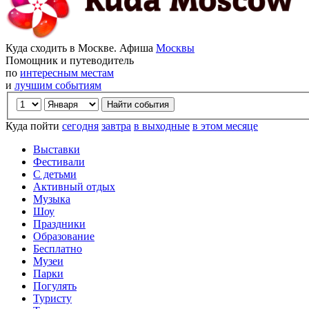
Куда сходить в Москве. Афиша
Москвы
Помощник и путеводитель
по
интересным местам
и
лучшим событиям
Куда пойти
сегодня
завтра
в выходные
в этом месяце
Выставки
Фестивали
С детьми
Активный отдых
Музыка
Шоу
Праздники
Образование
Бесплатно
Музеи
Парки
Погулять
Туристу