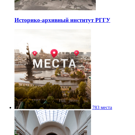
Историко-архивный институт РГГУ
783 места