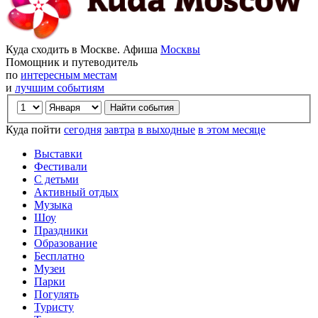
Куда сходить в Москве. Афиша
Москвы
Помощник и путеводитель
по
интересным местам
и
лучшим событиям
Куда пойти
сегодня
завтра
в выходные
в этом месяце
Выставки
Фестивали
С детьми
Активный отдых
Музыка
Шоу
Праздники
Образование
Бесплатно
Музеи
Парки
Погулять
Туристу