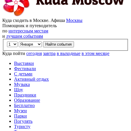
Куда сходить в Москве. Афиша
Москвы
Помощник и путеводитель
по
интересным местам
и
лучшим событиям
Куда пойти
сегодня
завтра
в выходные
в этом месяце
Выставки
Фестивали
С детьми
Активный отдых
Музыка
Шоу
Праздники
Образование
Бесплатно
Музеи
Парки
Погулять
Туристу