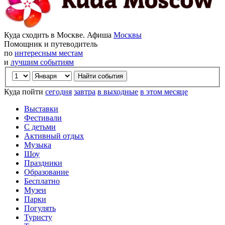
Куда сходить в Москве. Афиша
Москвы
Помощник и путеводитель
по
интересным местам
и
лучшим событиям
Куда пойти
сегодня
завтра
в выходные
в этом месяце
Выставки
Фестивали
С детьми
Активный отдых
Музыка
Шоу
Праздники
Образование
Бесплатно
Музеи
Парки
Погулять
Туристу