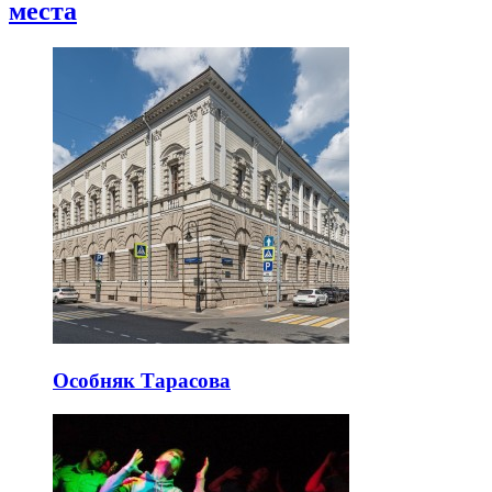
места
Особняк Тарасова