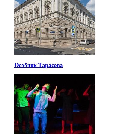
Особняк Тарасова