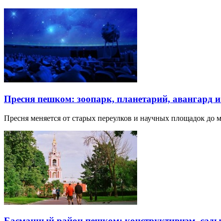
Пресня пешком: зоопарк, планетарий, авангард 
Пресня меняется от старых переулков и научных площадок до 
Басманный район пешком: конструктивизм, сады