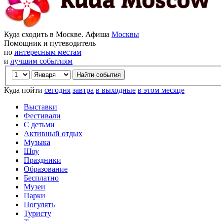
Куда сходить в Москве. Афиша
Москвы
Помощник и путеводитель
по
интересным местам
и
лучшим событиям
Куда пойти
сегодня
завтра
в выходные
в этом месяце
Выставки
Фестивали
С детьми
Активный отдых
Музыка
Шоу
Праздники
Образование
Бесплатно
Музеи
Парки
Погулять
Туристу