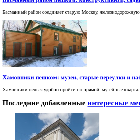
Басманный район соединяет старую Москву, железнодорожную
Хамовники пешком: музеи, старые переулки и н
Хамовники нельзя удобно пройти по прямой: музейные кварта
Последние добавленные
интересные ме