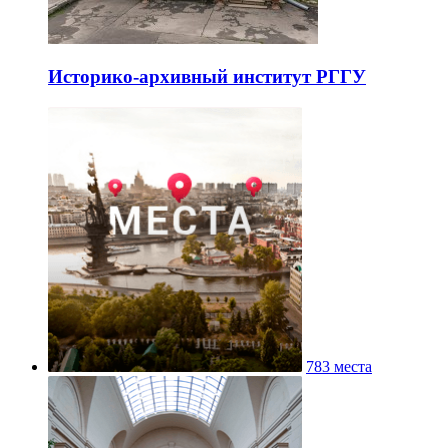
Историко-архивный институт РГГУ
783 места