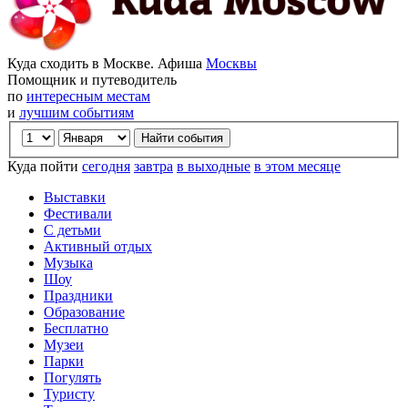
Куда сходить в Москве. Афиша
Москвы
Помощник и путеводитель
по
интересным местам
и
лучшим событиям
Куда пойти
сегодня
завтра
в выходные
в этом месяце
Выставки
Фестивали
С детьми
Активный отдых
Музыка
Шоу
Праздники
Образование
Бесплатно
Музеи
Парки
Погулять
Туристу