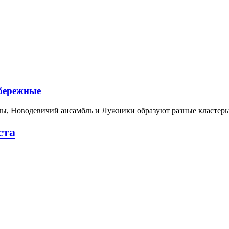
абережные
лы, Новодевичий ансамбль и Лужники образуют разные кластеры
ста