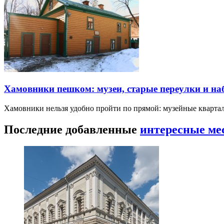
Хамовники пешком: музеи, старые переулки и н
Хамовники нельзя удобно пройти по прямой: музейные кварта
Последние добавленные
интересные ме