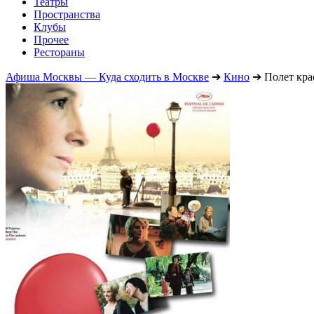
Театры
Пространства
Клубы
Прочее
Рестораны
Афиша Москвы — Куда сходить в Москве
➔
Кино
➔
Полет кра