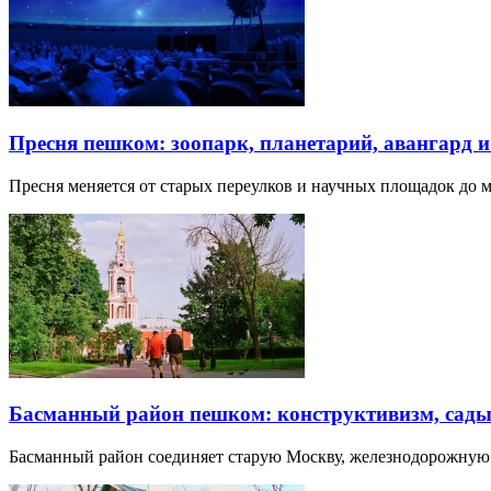
Пресня пешком: зоопарк, планетарий, авангард 
Пресня меняется от старых переулков и научных площадок до 
Басманный район пешком: конструктивизм, сады
Басманный район соединяет старую Москву, железнодорожную