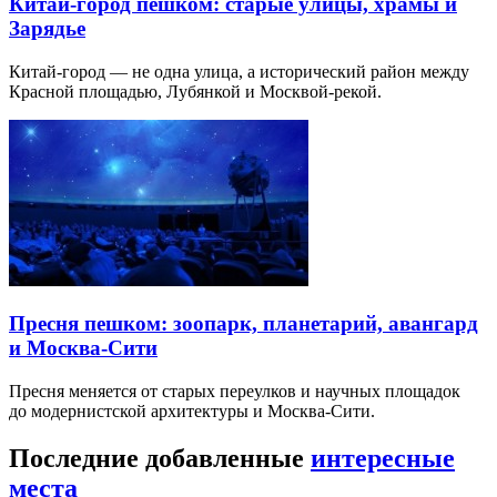
Китай-город пешком: старые улицы, храмы и
Зарядье
Китай-город — не одна улица, а исторический район между
Красной площадью, Лубянкой и Москвой-рекой.
Пресня пешком: зоопарк, планетарий, авангард
и Москва-Сити
Пресня меняется от старых переулков и научных площадок
до модернистской архитектуры и Москва-Сити.
Последние добавленные
интересные
места