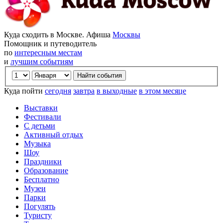
Куда сходить в Москве. Афиша
Москвы
Помощник и путеводитель
по
интересным местам
и
лучшим событиям
Куда пойти
сегодня
завтра
в выходные
в этом месяце
Выставки
Фестивали
С детьми
Активный отдых
Музыка
Шоу
Праздники
Образование
Бесплатно
Музеи
Парки
Погулять
Туристу