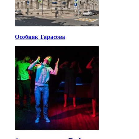
Особняк Тарасова