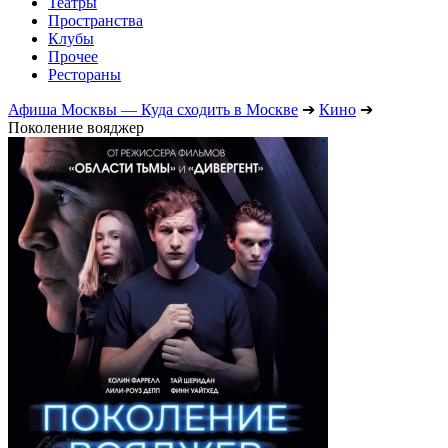
Театры
Пространства
Клубы
Прочее
Рестораны
Афиша Москвы — Куда сходить в Москве
➔
Кино
➔
Поколение вояджер