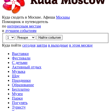
Куда сходить в Москве. Афиша
Москвы
Помощник и путеводитель
по
интересным местам
и
лучшим событиям
Куда пойти
сегодня
завтра
в выходные
в этом месяце
Выставки
Фестивали
С детьми
Активный отдых
Музыка
Шоу
Праздники
Образование
Бесплатно
Музеи
Парки
Погулять
Туристу