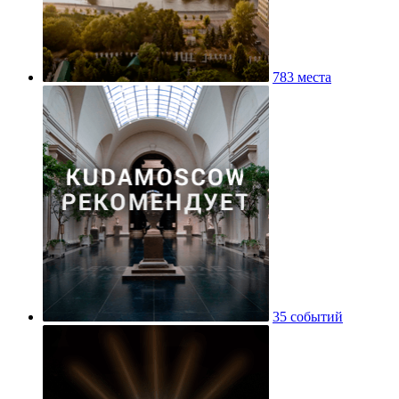
783 места
35 событий