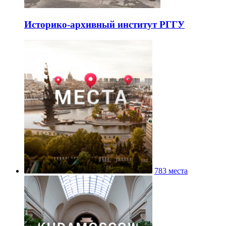
Историко-архивный институт РГГУ
783 места