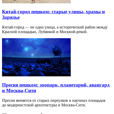
Китай-город пешком: старые улицы, храмы и
Зарядье
Китай-город — не одна улица, а исторический район между
Красной площадью, Лубянкой и Москвой-рекой.
Пресня пешком: зоопарк, планетарий, авангард
и Москва-Сити
Пресня меняется от старых переулков и научных площадок
до модернистской архитектуры и Москва-Сити.