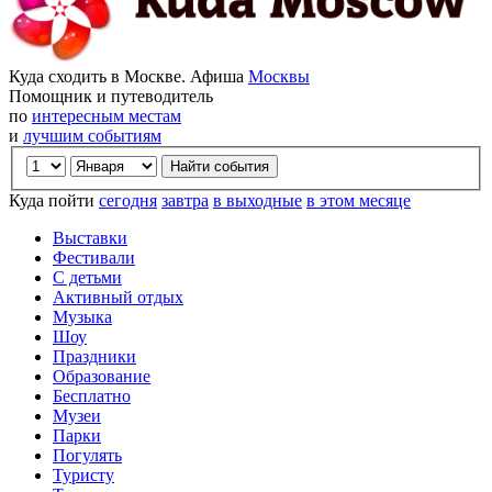
Куда сходить в Москве. Афиша
Москвы
Помощник и путеводитель
по
интересным местам
и
лучшим событиям
Куда пойти
сегодня
завтра
в выходные
в этом месяце
Выставки
Фестивали
С детьми
Активный отдых
Музыка
Шоу
Праздники
Образование
Бесплатно
Музеи
Парки
Погулять
Туристу