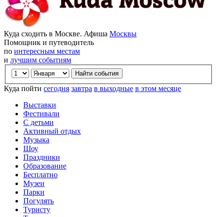
Куда сходить в Москве. Афиша
Москвы
Помощник и путеводитель
по
интересным местам
и
лучшим событиям
Куда пойти
сегодня
завтра
в выходные
в этом месяце
Выставки
Фестивали
С детьми
Активный отдых
Музыка
Шоу
Праздники
Образование
Бесплатно
Музеи
Парки
Погулять
Туристу