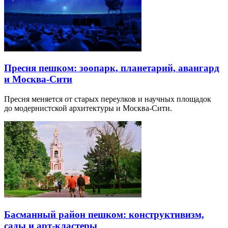
Пресня пешком: зоопарк, планетарий, авангард
и Москва-Сити
Пресня меняется от старых переулков и научных площадок
до модернистской архитектуры и Москва-Сити.
Басманный район пешком: конструктивизм,
сады и арт-кластеры