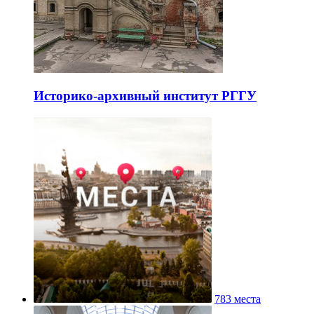
Историко-архивный институт РГГУ
783 места