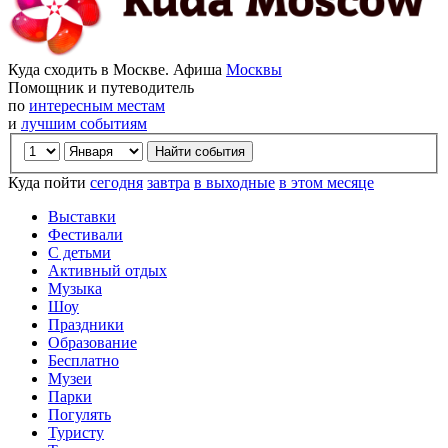
Куда сходить в Москве. Афиша
Москвы
Помощник и путеводитель
по
интересным местам
и
лучшим событиям
Куда пойти
сегодня
завтра
в выходные
в этом месяце
Выставки
Фестивали
С детьми
Активный отдых
Музыка
Шоу
Праздники
Образование
Бесплатно
Музеи
Парки
Погулять
Туристу