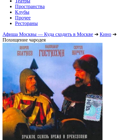
Театры
Пространства
Клубы
Прочее
Рестораны
Афиша Москвы — Куда сходить в Москве
➔
Кино
➔
Похищение чародея