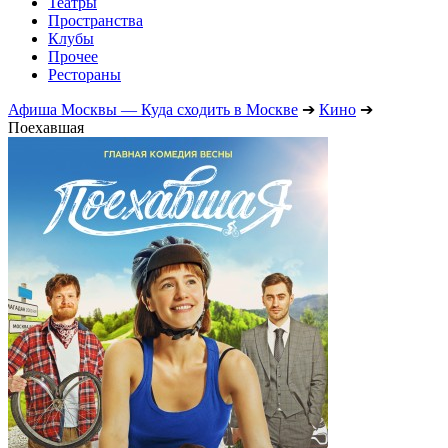
Театры
Пространства
Клубы
Прочее
Рестораны
Афиша Москвы — Куда сходить в Москве
➔
Кино
➔
Поехавшая