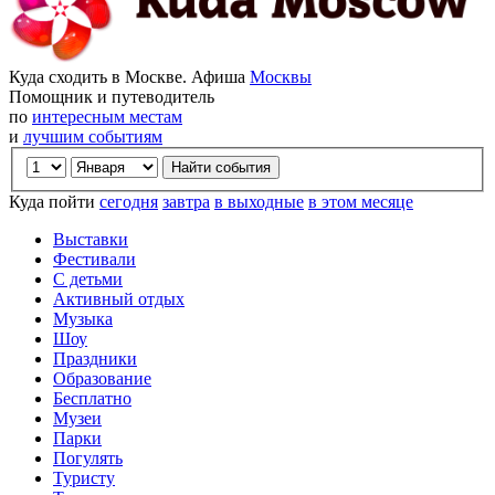
Куда сходить в Москве. Афиша
Москвы
Помощник и путеводитель
по
интересным местам
и
лучшим событиям
Куда пойти
сегодня
завтра
в выходные
в этом месяце
Выставки
Фестивали
С детьми
Активный отдых
Музыка
Шоу
Праздники
Образование
Бесплатно
Музеи
Парки
Погулять
Туристу