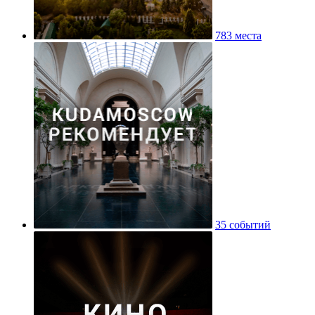
783 места
35 событий