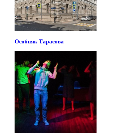
Особняк Тарасова