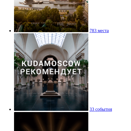
783 места
33 события