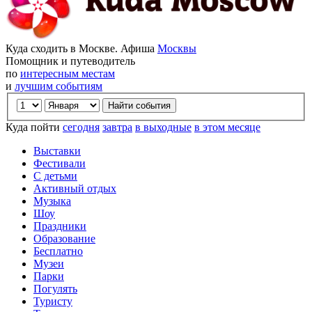
Куда сходить в Москве. Афиша
Москвы
Помощник и путеводитель
по
интересным местам
и
лучшим событиям
Куда пойти
сегодня
завтра
в выходные
в этом месяце
Выставки
Фестивали
С детьми
Активный отдых
Музыка
Шоу
Праздники
Образование
Бесплатно
Музеи
Парки
Погулять
Туристу