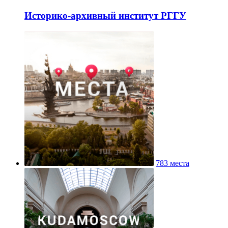
Историко-архивный институт РГГУ
783 места