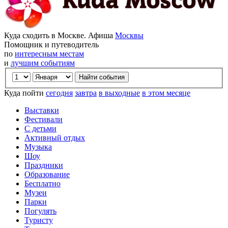
Куда сходить в Москве. Афиша
Москвы
Помощник и путеводитель
по
интересным местам
и
лучшим событиям
Куда пойти
сегодня
завтра
в выходные
в этом месяце
Выставки
Фестивали
С детьми
Активный отдых
Музыка
Шоу
Праздники
Образование
Бесплатно
Музеи
Парки
Погулять
Туристу