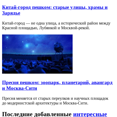
Китай-город пешком: старые улицы, храмы и
Зарядье
Китай-город — не одна улица, а исторический район между
Красной площадью, Лубянкой и Москвой-рекой.
Пресня пешком: зоопарк, планетарий, авангард
и Москва-Сити
Пресня меняется от старых переулков и научных площадок
до модернистской архитектуры и Москва-Сити.
Последние добавленные
интересные