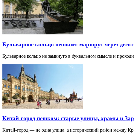
Бульварное кольцо пешком: маршрут через десят
Бульварное кольцо не замкнуто в буквальном смысле и прохо
Китай-город пешком: старые улицы, храмы и Зар
Китай-город — не одна улица, а исторический район между К