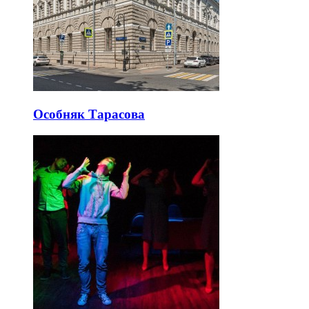
Особняк Тарасова