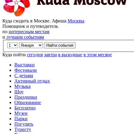
Куда сходить в Москве. Афиша
Москвы
Помощник и путеводитель
по
интересным местам
и
лучшим событиям
Куда пойти
сегодня
завтра
в выходные
в этом месяце
Выставки
Фестивали
С детьми
Активный отдых
Музыка
Шоу
Праздники
Образование
Бесплатно
Музеи
Парки
Погулять
Туристу