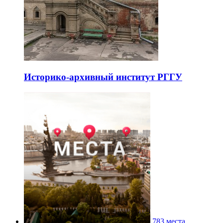
Историко-архивный институт РГГУ
783 места