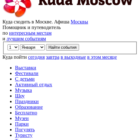
Куда сходить в Москве. Афиша
Москвы
Помощник и путеводитель
по
интересным местам
и
лучшим событиям
Куда пойти
сегодня
завтра
в выходные
в этом месяце
Выставки
Фестивали
С детьми
Активный отдых
Музыка
Шоу
Праздники
Образование
Бесплатно
Музеи
Парки
Погулять
Туристу