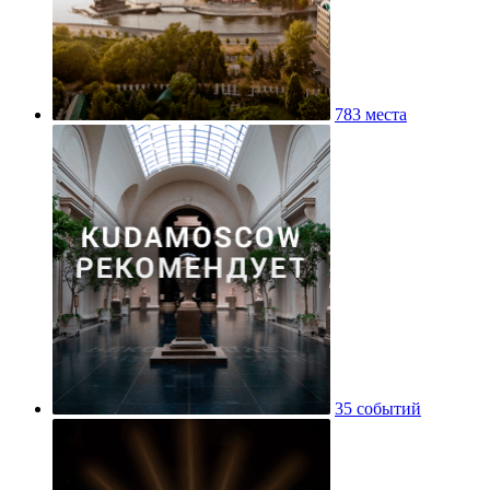
783 места
35 событий