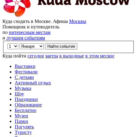
Куда сходить в Москве. Афиша
Москвы
Помощник и путеводитель
по
интересным местам
и
лучшим событиям
Куда пойти
сегодня
завтра
в выходные
в этом месяце
Выставки
Фестивали
С детьми
Активный отдых
Музыка
Шоу
Праздники
Образование
Бесплатно
Музеи
Парки
Погулять
Туристу