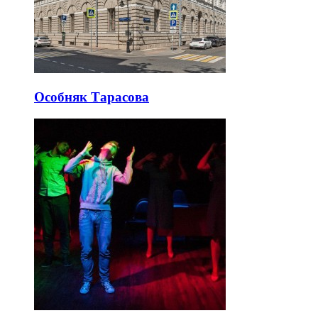
Особняк Тарасова