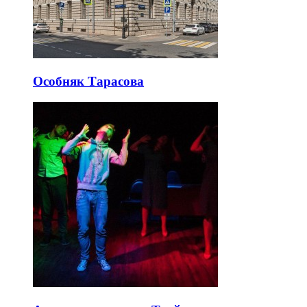
Особняк Тарасова