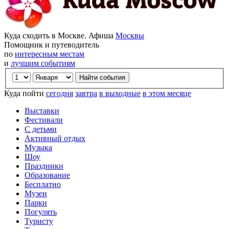
Куда сходить в Москве. Афиша
Москвы
Помощник и путеводитель
по
интересным местам
и
лучшим событиям
Куда пойти
сегодня
завтра
в выходные
в этом месяце
Выставки
Фестивали
С детьми
Активный отдых
Музыка
Шоу
Праздники
Образование
Бесплатно
Музеи
Парки
Погулять
Туристу