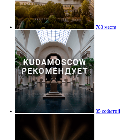
783 места
35 событий