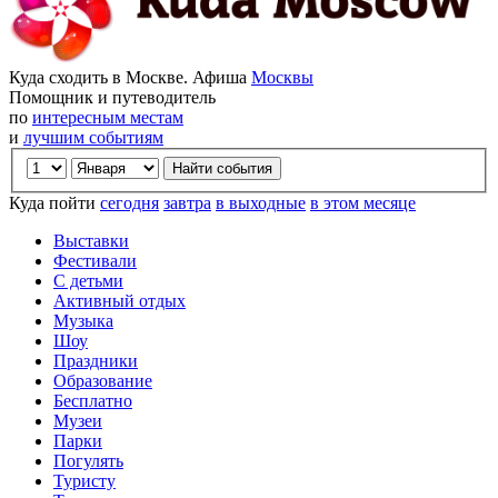
Куда сходить в Москве. Афиша
Москвы
Помощник и путеводитель
по
интересным местам
и
лучшим событиям
Куда пойти
сегодня
завтра
в выходные
в этом месяце
Выставки
Фестивали
С детьми
Активный отдых
Музыка
Шоу
Праздники
Образование
Бесплатно
Музеи
Парки
Погулять
Туристу