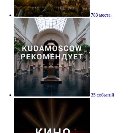
783 места
35 событий