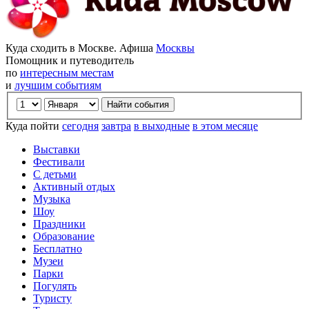
Куда сходить в Москве. Афиша
Москвы
Помощник и путеводитель
по
интересным местам
и
лучшим событиям
Куда пойти
сегодня
завтра
в выходные
в этом месяце
Выставки
Фестивали
С детьми
Активный отдых
Музыка
Шоу
Праздники
Образование
Бесплатно
Музеи
Парки
Погулять
Туристу