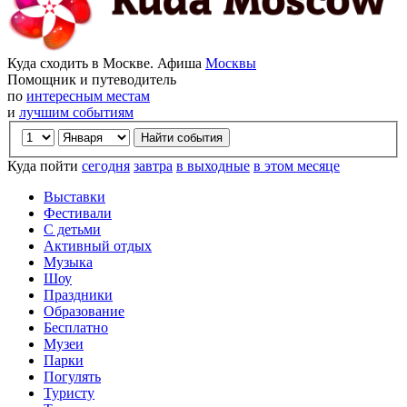
Куда сходить в Москве. Афиша
Москвы
Помощник и путеводитель
по
интересным местам
и
лучшим событиям
Куда пойти
сегодня
завтра
в выходные
в этом месяце
Выставки
Фестивали
С детьми
Активный отдых
Музыка
Шоу
Праздники
Образование
Бесплатно
Музеи
Парки
Погулять
Туристу