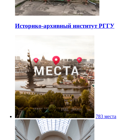
Историко-архивный институт РГГУ
783 места