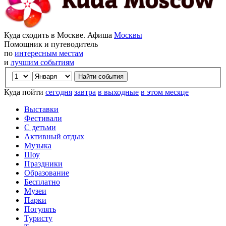
Куда сходить в Москве. Афиша
Москвы
Помощник и путеводитель
по
интересным местам
и
лучшим событиям
Куда пойти
сегодня
завтра
в выходные
в этом месяце
Выставки
Фестивали
С детьми
Активный отдых
Музыка
Шоу
Праздники
Образование
Бесплатно
Музеи
Парки
Погулять
Туристу