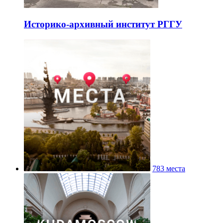
Историко-архивный институт РГГУ
783 места