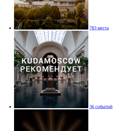
783 места
36 событий