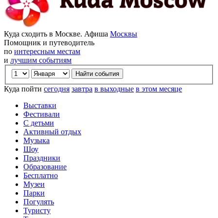
Куда сходить в Москве. Афиша
Москвы
Помощник и путеводитель
по
интересным местам
и
лучшим событиям
Куда пойти
сегодня
завтра
в выходные
в этом месяце
Выставки
Фестивали
С детьми
Активный отдых
Музыка
Шоу
Праздники
Образование
Бесплатно
Музеи
Парки
Погулять
Туристу