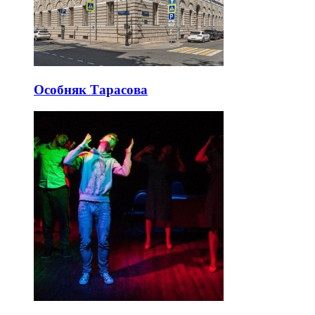
Особняк Тарасова