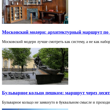
Московский модерн: архитектурный маршрут по
Московский модерн лучше смотреть как систему, а не как наб
Бульварное кольцо пешком: маршрут через десят
Бульварное кольцо не замкнуто в буквальном смысле и прохо