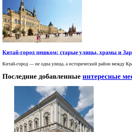
Китай-город пешком: старые улицы, храмы и Зар
Китай-город — не одна улица, а исторический район между К
Последние добавленные
интересные ме