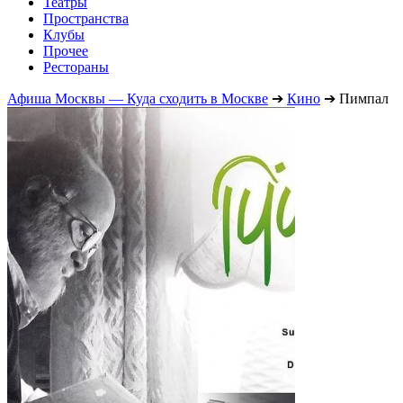
Театры
Пространства
Клубы
Прочее
Рестораны
Афиша Москвы — Куда сходить в Москве
➔
Кино
➔
Пимпал