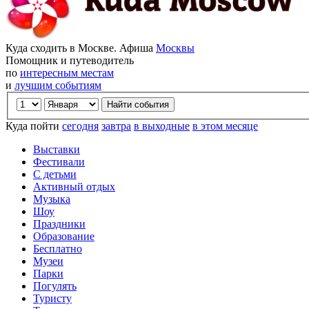
Куда сходить в Москве. Афиша
Москвы
Помощник и путеводитель
по
интересным местам
и
лучшим событиям
Куда пойти
сегодня
завтра
в выходные
в этом месяце
Выставки
Фестивали
С детьми
Активный отдых
Музыка
Шоу
Праздники
Образование
Бесплатно
Музеи
Парки
Погулять
Туристу