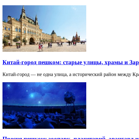
Китай-город пешком: старые улицы, храмы и Зар
Китай-город — не одна улица, а исторический район между К
Пресня пешком: зоопарк, планетарий, авангард 