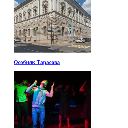
Особняк Тарасова