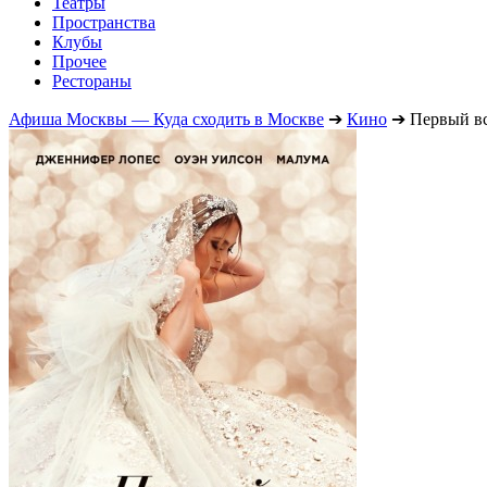
Театры
Пространства
Клубы
Прочее
Рестораны
Афиша Москвы — Куда сходить в Москве
➔
Кино
➔
Первый в