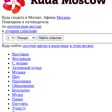
Куда сходить в Москве. Афиша
Москвы
Помощник и путеводитель
по
интересным местам
и
лучшим событиям
Куда пойти
сегодня
завтра
в выходные
в этом месяце
Выставки
Фестивали
С детьми
Активный отдых
Музыка
Шоу
Праздники
Образование
Бесплатно
Музеи
Парки
Погулять
Туристу