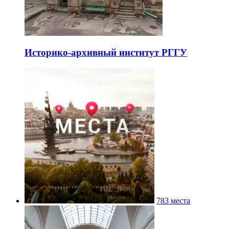
Историко-архивный институт РГГУ
783 места