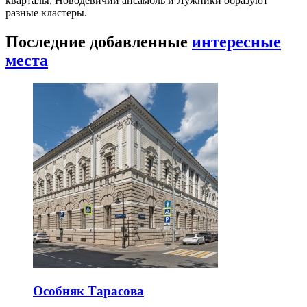
кварталы, Новодевичий ансамбль и Лужники образуют
разные кластеры.
Последние добавленные
интересные
места
Особняк Тарасова