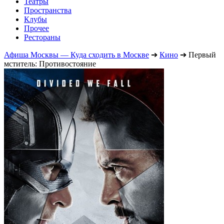
Театры
Пространства
Клубы
Прочее
Рестораны
Афиша Москвы — Куда сходить в Москве
➔
Кино
➔
Первый
мститель: Противостояние