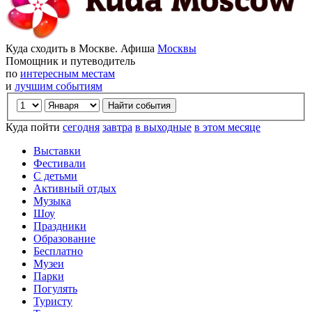
Куда сходить в Москве. Афиша
Москвы
Помощник и путеводитель
по
интересным местам
и
лучшим событиям
Куда пойти
сегодня
завтра
в выходные
в этом месяце
Выставки
Фестивали
С детьми
Активный отдых
Музыка
Шоу
Праздники
Образование
Бесплатно
Музеи
Парки
Погулять
Туристу