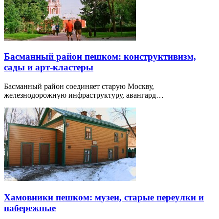
Басманный район пешком: конструктивизм,
сады и арт-кластеры
Басманный район соединяет старую Москву,
железнодорожную инфраструктуру, авангард…
Хамовники пешком: музеи, старые переулки и
набережные