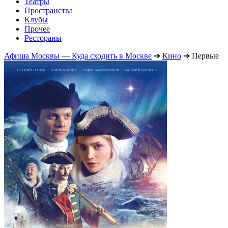
Театры
Пространства
Клубы
Прочее
Рестораны
Афиша Москвы — Куда сходить в Москве
➔
Кино
➔
Первые