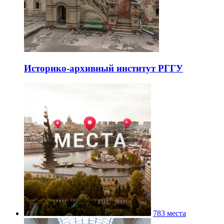
Историко-архивный институт РГГУ
783 места