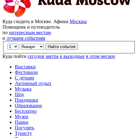
Куда сходить в Москве. Афиша
Москвы
Помощник и путеводитель
по
интересным местам
и
лучшим событиям
Куда пойти
сегодня
завтра
в выходные
в этом месяце
Выставки
Фестивали
С детьми
Активный отдых
Музыка
Шоу
Праздники
Образование
Бесплатно
Музеи
Парки
Погулять
Туристу