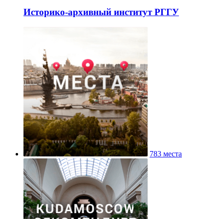
Историко-архивный институт РГГУ
783 места