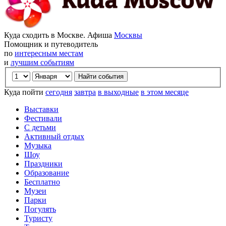
Куда сходить в Москве. Афиша
Москвы
Помощник и путеводитель
по
интересным местам
и
лучшим событиям
Куда пойти
сегодня
завтра
в выходные
в этом месяце
Выставки
Фестивали
С детьми
Активный отдых
Музыка
Шоу
Праздники
Образование
Бесплатно
Музеи
Парки
Погулять
Туристу