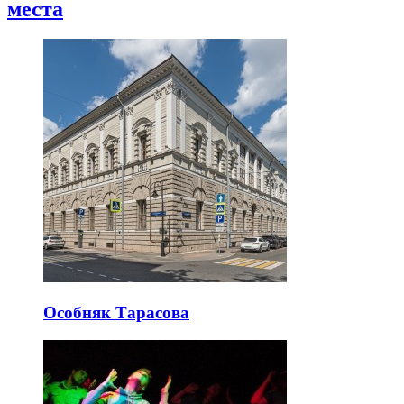
места
Особняк Тарасова