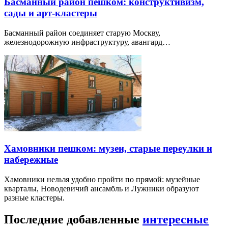
Басманный район пешком: конструктивизм,
сады и арт-кластеры
Басманный район соединяет старую Москву,
железнодорожную инфраструктуру, авангард…
Хамовники пешком: музеи, старые переулки и
набережные
Хамовники нельзя удобно пройти по прямой: музейные
кварталы, Новодевичий ансамбль и Лужники образуют
разные кластеры.
Последние добавленные
интересные