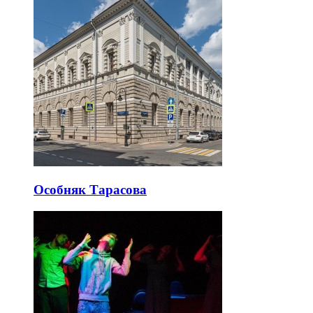
Особняк Тарасова