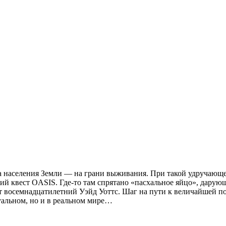
ина населения Земли — на грани выживания. При такой удручаю
й квест OASIS. Где-то там спрятано «пасхальное яйцо», дарую
 восемнадцатилетний Уэйд Уоттс. Шаг на пути к величайшей поб
туальном, но и в реальном мире…