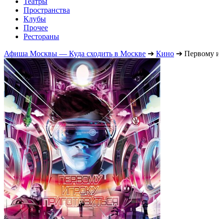
Театры
Пространства
Клубы
Прочее
Рестораны
Афиша Москвы — Куда сходить в Москве
➔
Кино
➔
Первому и