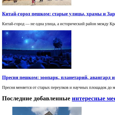
Китай-город пешком: старые улицы, храмы и Зар
Китай-город — не одна улица, а исторический район между К
Пресня пешком: зоопарк, планетарий, авангард 
Пресня меняется от старых переулков и научных площадок до 
Последние добавленные
интересные ме