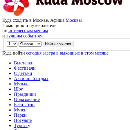
Куда сходить в Москве. Афиша
Москвы
Помощник и путеводитель
по
интересным местам
и
лучшим событиям
Куда пойти
сегодня
завтра
в выходные
в этом месяце
Выставки
Фестивали
С детьми
Активный отдых
Музыка
Шоу
Праздники
Образование
Бесплатно
Музеи
Парки
Погулять
Туристу