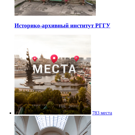
Историко-архивный институт РГГУ
783 места