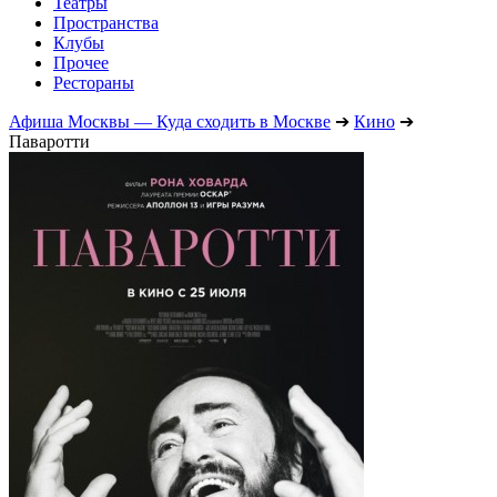
Театры
Пространства
Клубы
Прочее
Рестораны
Афиша Москвы — Куда сходить в Москве
➔
Кино
➔
Паваротти