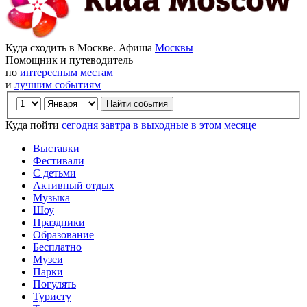
Куда сходить в Москве. Афиша
Москвы
Помощник и путеводитель
по
интересным местам
и
лучшим событиям
Куда пойти
сегодня
завтра
в выходные
в этом месяце
Выставки
Фестивали
С детьми
Активный отдых
Музыка
Шоу
Праздники
Образование
Бесплатно
Музеи
Парки
Погулять
Туристу