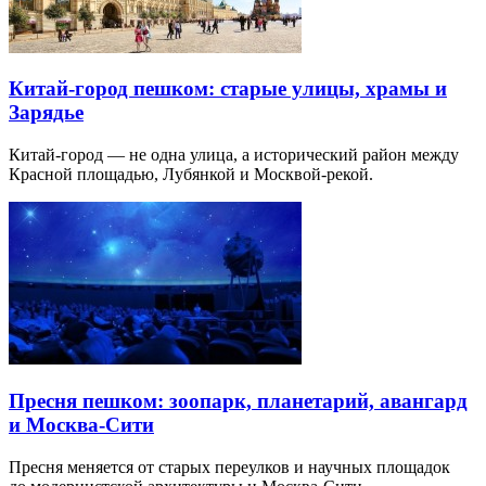
Китай-город пешком: старые улицы, храмы и
Зарядье
Китай-город — не одна улица, а исторический район между
Красной площадью, Лубянкой и Москвой-рекой.
Пресня пешком: зоопарк, планетарий, авангард
и Москва-Сити
Пресня меняется от старых переулков и научных площадок